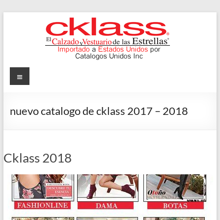
Skip
to
content
Cklass
Menu
El
Calzado
nuevo catalogo de cklass 2017 – 2018
y
Vestuario
de
las
Cklass 2018
Estrellas