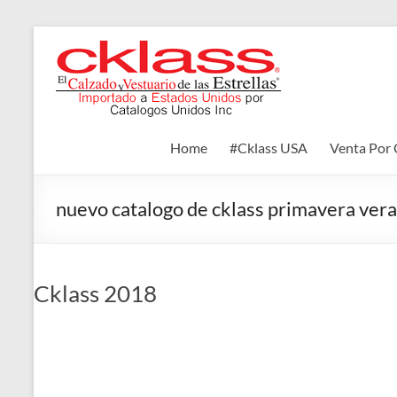
Skip
to
Cklass
content
El
Calzado
y
Home
#Cklass USA
Venta Por 
Vestuario
de
las
nuevo catalogo de cklass primavera ve
Estrellas
Cklass 2018