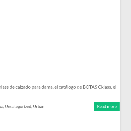
s de calzado para dama, el catálogo de BOTAS Cklass, el
pa
,
Uncategorized
,
Urban
Read more