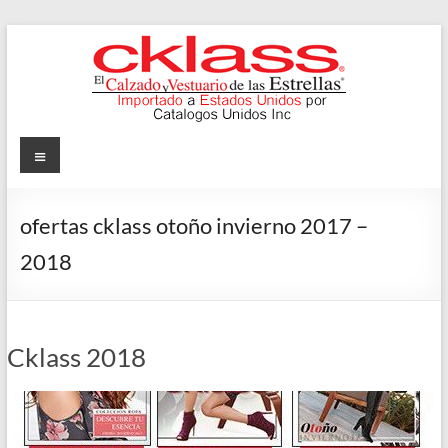
Skip
to
content
Cklass
Menu
El
Calzado
ofertas cklass otoño invierno 2017 –
y
2018
Vestuario
de
las
Estrellas
Cklass 2018