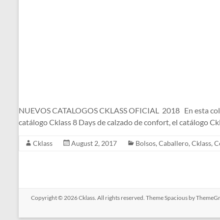
NUEVOS CATALOGOS CKLASS OFICIAL 2018 En esta colección d
catálogo Cklass 8 Days de calzado de confort, el catálogo C
Cklass
August 2, 2017
Bolsos
,
Caballero
,
Cklass
,
C
Copyright © 2026
Cklass
. All rights reserved. Theme
Spacious
by ThemeGri