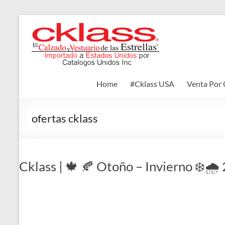
Skip
to
Cklass
content
El
Calzado
y
Home
#Cklass USA
Venta Por 
Vestuario
de
las
ofertas cklass
Estrellas
Cklass | 🍁 🍂 Otoño – Invierno ❄️🌧