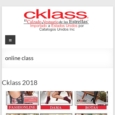
Skip
to
content
Cklass
Menu
El
Calzado
online class
y
Vestuario
de
las
Cklass 2018
Estrellas