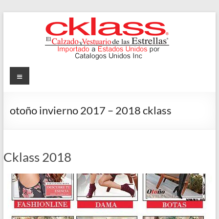
Skip
to
content
Cklass
Menu
El
Calzado
otoño invierno 2017 – 2018 cklass
y
Vestuario
de
las
Cklass 2018
Estrellas