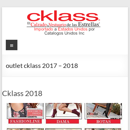
Skip
to
content
Cklass
Menu
El
Calzado
outlet cklass 2017 – 2018
y
Vestuario
de
las
Cklass 2018
Estrellas