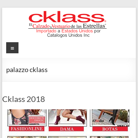
Skip
to
content
Cklass
Menu
El
Calzado
palazzo cklass
y
Vestuario
de
las
Cklass 2018
Estrellas