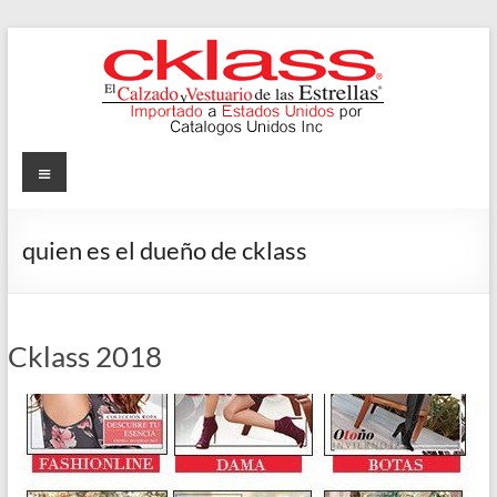
Skip
to
content
Cklass
Menu
El
Calzado
quien es el dueño de cklass
y
Vestuario
de
las
Cklass 2018
Estrellas