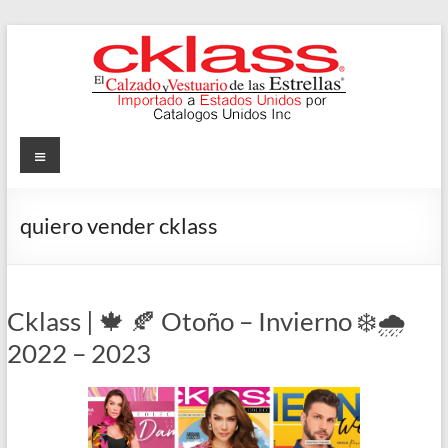
Skip
to
content
Cklass
Menu
El
Calzado
quiero vender cklass
y
Vestuario
de
las
Cklass | 🍁 🍂 Otoño – Invierno ❄️🌧️
Estrellas
2022 – 2023