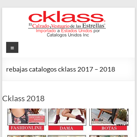
Skip
to
content
Cklass
Menu
El
Calzado
rebajas catalogos cklass 2017 – 2018
y
Vestuario
de
las
Cklass 2018
Estrellas