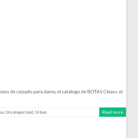
s de calzado para dama, el catálogo de BOTAS Cklass, el
pa
,
Uncategorized
,
Urban
Read more