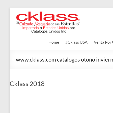
Skip
to
Cklass
content
El
Calzado
y
Home
#Cklass USA
Venta Por 
Vestuario
de
las
www.cklass.com catalogos otoño invier
Estrellas
Cklass 2018