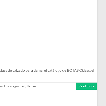
s de calzado para dama, el catálogo de BOTAS Cklass, el
pa
,
Uncategorized
,
Urban
Read more