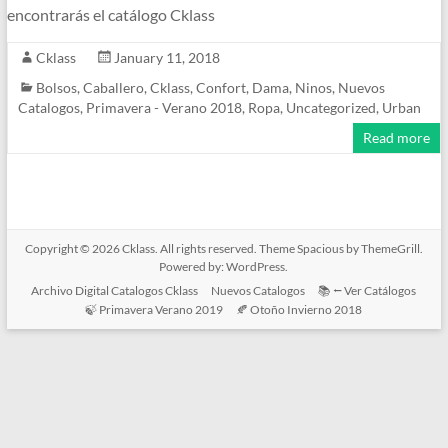
encontrarás el catálogo Cklass
Cklass
January 11, 2018
Bolsos
,
Caballero
,
Cklass
,
Confort
,
Dama
,
Ninos
,
Nuevos
Catalogos
,
Primavera - Verano 2018
,
Ropa
,
Uncategorized
,
Urban
Read more
Copyright © 2026
Cklass
. All rights reserved. Theme
Spacious
by ThemeGrill.
Powered by:
WordPress
.
Archivo Digital Catalogos Cklass
Nuevos Catalogos
📚 ⭠ Ver Catálogos
🍃 Primavera Verano 2019
🍂 Otoño Invierno 2018