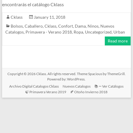
encontrarás el catálogo Cklass
Cklass
January 11, 2018
Bolsos
,
Caballero
,
Cklass
,
Confort
,
Dama
,
Ninos
,
Nuevos
Catalogos
,
Primavera - Verano 2018
,
Ropa
,
Uncategorized
,
Urban
Read more
Copyright © 2026
Cklass
. All rights reserved. Theme
Spacious
by ThemeGrill.
Powered by:
WordPress
.
Archivo Digital Catalogos Cklass
Nuevos Catalogos
📚 ⭠ Ver Catálogos
🍃 Primavera Verano 2019
🍂 Otoño Invierno 2018