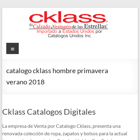
Skip
to
content
Cklass
Menu
El
Calzado
catalogo cklass hombre primavera
y
verano 2018
Vestuario
de
las
Estrellas
Cklass Catalogos Digitales
La empresa de Venta por Catalogo Cklass, presenta una
renovada colección de ropa, zapatos y bolsos para la actual