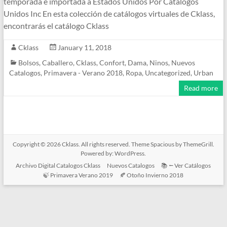
temporada e importada a Estados Unidos Por Catalogos
Unidos Inc En esta colección de catálogos virtuales de Cklass,
encontrarás el catálogo Cklass
Cklass
January 11, 2018
Bolsos
,
Caballero
,
Cklass
,
Confort
,
Dama
,
Ninos
,
Nuevos
Catalogos
,
Primavera - Verano 2018
,
Ropa
,
Uncategorized
,
Urban
Read more
Copyright © 2026
Cklass
. All rights reserved. Theme
Spacious
by ThemeGrill.
Powered by:
WordPress
.
Archivo Digital Catalogos Cklass
Nuevos Catalogos
📚 ⭠ Ver Catálogos
🍃 Primavera Verano 2019
🍂 Otoño Invierno 2018