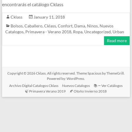
encontrarás el catálogo Cklass
Cklass
January 11, 2018
Bolsos
,
Caballero
,
Cklass
,
Confort
,
Dama
,
Ninos
,
Nuevos
Catalogos
,
Primavera - Verano 2018
,
Ropa
,
Uncategorized
,
Urban
Read more
Copyright © 2026
Cklass
. All rights reserved. Theme
Spacious
by ThemeGrill.
Powered by:
WordPress
.
Archivo Digital Catalogos Cklass
Nuevos Catalogos
📚 ⭠ Ver Catálogos
🍃 Primavera Verano 2019
🍂 Otoño Invierno 2018