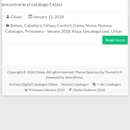
encontrarás el catálogo Cklass
Cklass
January 11, 2018
Bolsos
,
Caballero
,
Cklass
,
Confort
,
Dama
,
Ninos
,
Nuevos
Catalogos
,
Primavera - Verano 2018
,
Ropa
,
Uncategorized
,
Urban
Read more
Copyright © 2026
Cklass
. All rights reserved. Theme
Spacious
by ThemeGrill.
Powered by:
WordPress
.
Archivo Digital Catalogos Cklass
Nuevos Catalogos
📚 ⭠ Ver Catálogos
🍃 Primavera Verano 2019
🍂 Otoño Invierno 2018