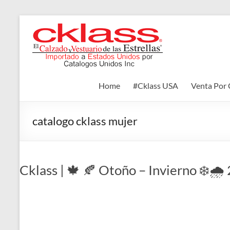
Skip
to
Cklass
content
El
Calzado
y
Home
#Cklass USA
Venta Por 
Vestuario
de
las
catalogo cklass mujer
Estrellas
Cklass | 🍁 🍂 Otoño – Invierno ❄️🌧