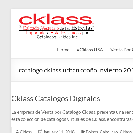
Skip
to
Cklass
content
El
Calzado
y
Home
#Cklass USA
Venta Por 
Vestuario
de
las
catalogo cklass urban otoño invierno 20
Estrellas
Cklass Catalogos Digitales
La empresa de Venta por Catalogo Cklass, presenta una reno
esta colección de catálogos virtuales de Cklass, encontrarás 
Cklass
January 11, 2018
Bolsos
,
Caballero
,
Cklass