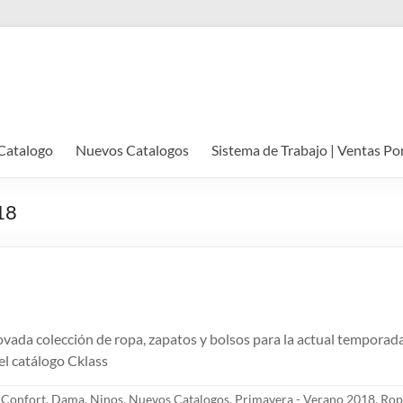
Catalogo
Nuevos Catalogos
Sistema de Trabajo | Ventas Po
18
vada colección de ropa, zapatos y bolsos para la actual tempora
el catálogo Cklass
,
Confort
,
Dama
,
Ninos
,
Nuevos Catalogos
,
Primavera - Verano 2018
,
Rop