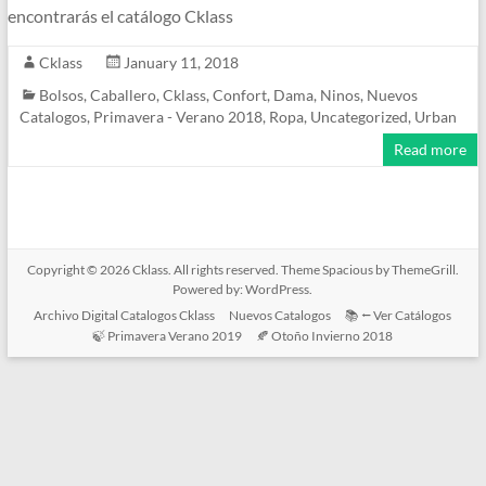
encontrarás el catálogo Cklass
Cklass
January 11, 2018
Bolsos
,
Caballero
,
Cklass
,
Confort
,
Dama
,
Ninos
,
Nuevos
Catalogos
,
Primavera - Verano 2018
,
Ropa
,
Uncategorized
,
Urban
Read more
Copyright © 2026
Cklass
. All rights reserved. Theme
Spacious
by ThemeGrill.
Powered by:
WordPress
.
Archivo Digital Catalogos Cklass
Nuevos Catalogos
📚 ⭠ Ver Catálogos
🍃 Primavera Verano 2019
🍂 Otoño Invierno 2018