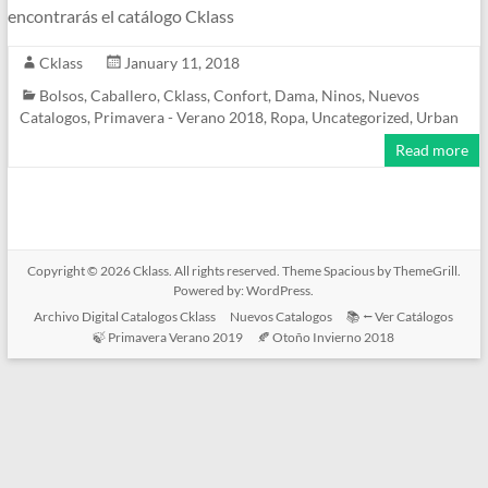
encontrarás el catálogo Cklass
Cklass
January 11, 2018
Bolsos
,
Caballero
,
Cklass
,
Confort
,
Dama
,
Ninos
,
Nuevos
Catalogos
,
Primavera - Verano 2018
,
Ropa
,
Uncategorized
,
Urban
Read more
Copyright © 2026
Cklass
. All rights reserved. Theme
Spacious
by ThemeGrill.
Powered by:
WordPress
.
Archivo Digital Catalogos Cklass
Nuevos Catalogos
📚 ⭠ Ver Catálogos
🍃 Primavera Verano 2019
🍂 Otoño Invierno 2018