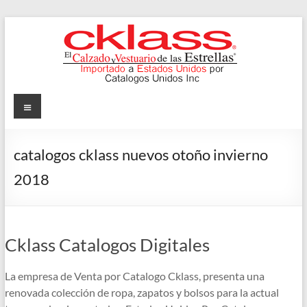
Skip
to
content
Cklass
Menu
El
Calzado
catalogos cklass nuevos otoño invierno
y
2018
Vestuario
de
las
Estrellas
Cklass Catalogos Digitales
La empresa de Venta por Catalogo Cklass, presenta una
renovada colección de ropa, zapatos y bolsos para la actual