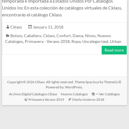
temporada e importada a Estados Unidos Por Catalogos
Unidos Inc En esta colección de catálogos virtuales de Cklass,
encontrarás el catálogo Cklass
Cklass
January 11, 2018
Bolsos
,
Caballero
,
Cklass
,
Confort
,
Dama
,
Ninos
,
Nuevos
Catalogos
,
Primavera - Verano 2018
,
Ropa
,
Uncategorized
,
Urban
Read more
Copyright © 2026
Cklass
. All rights reserved. Theme
Spacious
by ThemeGrill.
Powered by:
WordPress
.
Archivo Digital Catalogos Cklass
Nuevos Catalogos
📚 ⭠ Ver Catálogos
🍃 Primavera Verano 2019
🍂 Otoño Invierno 2018