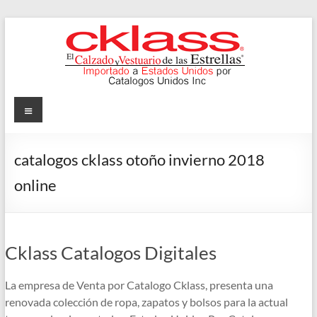
Skip
to
content
Cklass
Menu
El
Calzado
catalogos cklass otoño invierno 2018
y
online
Vestuario
de
las
Estrellas
Cklass Catalogos Digitales
La empresa de Venta por Catalogo Cklass, presenta una
renovada colección de ropa, zapatos y bolsos para la actual