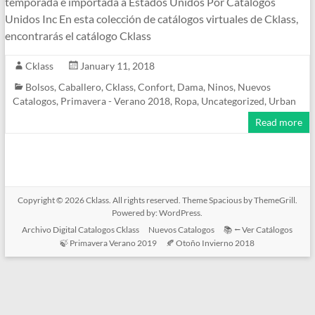
temporada e importada a Estados Unidos Por Catalogos
Unidos Inc En esta colección de catálogos virtuales de Cklass,
encontrarás el catálogo Cklass
Cklass
January 11, 2018
Bolsos
,
Caballero
,
Cklass
,
Confort
,
Dama
,
Ninos
,
Nuevos
Catalogos
,
Primavera - Verano 2018
,
Ropa
,
Uncategorized
,
Urban
Read more
Copyright © 2026
Cklass
. All rights reserved. Theme
Spacious
by ThemeGrill.
Powered by:
WordPress
.
Archivo Digital Catalogos Cklass
Nuevos Catalogos
📚 ⭠ Ver Catálogos
🍃 Primavera Verano 2019
🍂 Otoño Invierno 2018