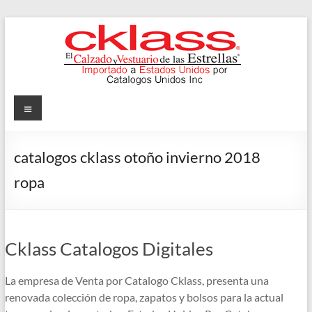
Skip
to
content
Cklass
Menu
El
Calzado
catalogos cklass otoño invierno 2018
y
ropa
Vestuario
de
las
Estrellas
Cklass Catalogos Digitales
La empresa de Venta por Catalogo Cklass, presenta una
renovada colección de ropa, zapatos y bolsos para la actual