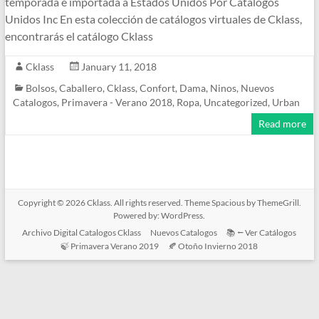
temporada e importada a Estados Unidos Por Catalogos
Unidos Inc En esta colección de catálogos virtuales de Cklass,
encontrarás el catálogo Cklass
Cklass
January 11, 2018
Bolsos
,
Caballero
,
Cklass
,
Confort
,
Dama
,
Ninos
,
Nuevos
Catalogos
,
Primavera - Verano 2018
,
Ropa
,
Uncategorized
,
Urban
Read more
Copyright © 2026
Cklass
. All rights reserved. Theme
Spacious
by ThemeGrill.
Powered by:
WordPress
.
Archivo Digital Catalogos Cklass
Nuevos Catalogos
📚 ⭠ Ver Catálogos
🍃 Primavera Verano 2019
🍂 Otoño Invierno 2018