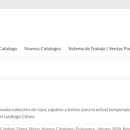
Catalogo
Nuevos Catalogos
Sistema de Trabajo | Ventas Po
vada colección de ropa, zapatos y bolsos para la actual tempora
el catálogo Cklass
,
Confort
,
Dama
,
Ninos
,
Nuevos Catalogos
,
Primavera - Verano 2018
,
Rop