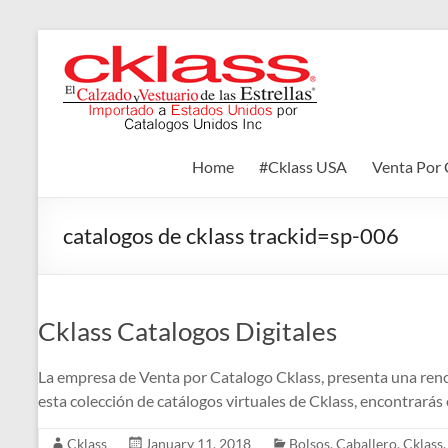
Skip
to
Cklass
content
El
Calzado
y
Home
#Cklass USA
Venta Por 
Vestuario
de
las
catalogos de cklass trackid=sp-006
Estrellas
Cklass Catalogos Digitales
La empresa de Venta por Catalogo Cklass, presenta una reno
esta colección de catálogos virtuales de Cklass, encontrarás 
Cklass
January 11, 2018
Bolsos
,
Caballero
,
Cklass