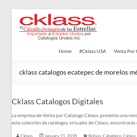
Skip
to
Cklass
content
El
Calzado
y
Home
#Cklass USA
Venta Por 
Vestuario
de
las
cklass catalogos ecatepec de morelos m
Estrellas
Cklass Catalogos Digitales
La empresa de Venta por Catalogo Cklass, presenta una reno
esta colección de catálogos virtuales de Cklass, encontrarás 
Cklass
January 11, 2018
Bolsos
,
Caballero
,
Cklass