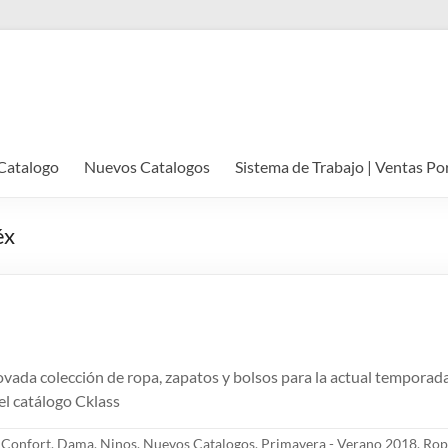
Catalogo
Nuevos Catalogos
Sistema de Trabajo | Ventas Po
éx
vada colección de ropa, zapatos y bolsos para la actual tempora
el catálogo Cklass
,
Confort
,
Dama
,
Ninos
,
Nuevos Catalogos
,
Primavera - Verano 2018
,
Rop