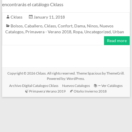
encontrarás el catálogo Cklass
Cklass
January 11, 2018
Bolsos
,
Caballero
,
Cklass
,
Confort
,
Dama
,
Ninos
,
Nuevos
Catalogos
,
Primavera - Verano 2018
,
Ropa
,
Uncategorized
,
Urban
Read more
Copyright © 2026
Cklass
. All rights reserved. Theme
Spacious
by ThemeGrill.
Powered by:
WordPress
.
Archivo Digital Catalogos Cklass
Nuevos Catalogos
📚 ⭠ Ver Catálogos
🍃 Primavera Verano 2019
🍂 Otoño Invierno 2018