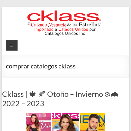
Skip
to
content
Cklass
Menu
El
Calzado
comprar catalogos cklass
y
Vestuario
de
las
Cklass | 🍁 🍂 Otoño – Invierno ❄️🌧️
Estrellas
2022 – 2023