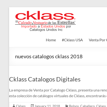
Skip
to
Cklass
content
El
Calzado
y
Home
#Cklass USA
Venta Por 
Vestuario
de
las
nuevos catalogos cklass 2018
Estrellas
Cklass Catalogos Digitales
La empresa de Venta por Catalogo Cklass, presenta una reno
esta colección de catálogos virtuales de Cklass, encontrarás 
Cklass
January 11, 2018
Bolsos
,
Caballero
,
Cklass