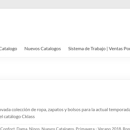
Catalogo
Nuevos Catalogos
Sistema de Trabajo | Ventas Po
vada colección de ropa, zapatos y bolsos para la actual tempora
el catálogo Cklass
,
Confort
,
Dama
,
Ninos
,
Nuevos Catalogos
,
Primavera - Verano 2018
,
Rop