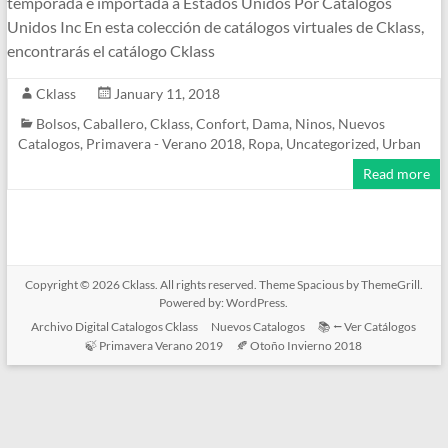
temporada e importada a Estados Unidos Por Catalogos
Unidos Inc En esta colección de catálogos virtuales de Cklass,
encontrarás el catálogo Cklass
Cklass
January 11, 2018
Bolsos
,
Caballero
,
Cklass
,
Confort
,
Dama
,
Ninos
,
Nuevos
Catalogos
,
Primavera - Verano 2018
,
Ropa
,
Uncategorized
,
Urban
Read more
Copyright © 2026
Cklass
. All rights reserved. Theme
Spacious
by ThemeGrill.
Powered by:
WordPress
.
Archivo Digital Catalogos Cklass
Nuevos Catalogos
📚 ⭠ Ver Catálogos
🍃 Primavera Verano 2019
🍂 Otoño Invierno 2018