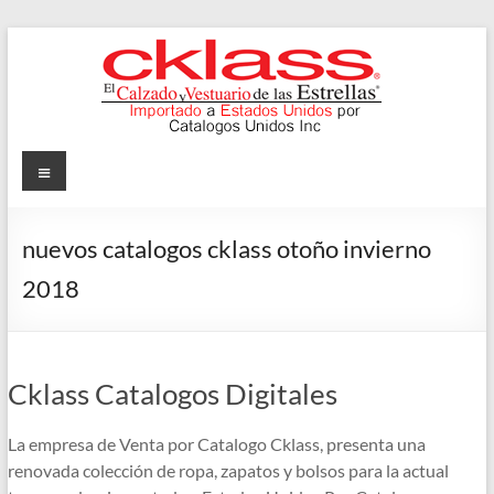
Skip
to
content
Cklass
Menu
El
Calzado
nuevos catalogos cklass otoño invierno
y
2018
Vestuario
de
las
Estrellas
Cklass Catalogos Digitales
La empresa de Venta por Catalogo Cklass, presenta una
renovada colección de ropa, zapatos y bolsos para la actual