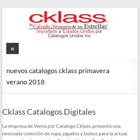
Skip
to
content
Cklass
Menu
El
Calzado
nuevos catalogos cklass primavera
y
verano 2018
Vestuario
de
las
Estrellas
Cklass Catalogos Digitales
La empresa de Venta por Catalogo Cklass, presenta una
renovada colección de ropa, zapatos y bolsos para la actual