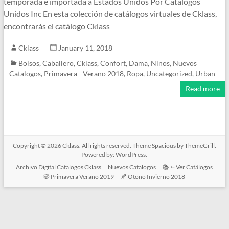
temporada e importada a Estados Unidos Por Catalogos
Unidos Inc En esta colección de catálogos virtuales de Cklass,
encontrarás el catálogo Cklass
Cklass
January 11, 2018
Bolsos
,
Caballero
,
Cklass
,
Confort
,
Dama
,
Ninos
,
Nuevos
Catalogos
,
Primavera - Verano 2018
,
Ropa
,
Uncategorized
,
Urban
Read more
Copyright © 2026
Cklass
. All rights reserved. Theme
Spacious
by ThemeGrill.
Powered by:
WordPress
.
Archivo Digital Catalogos Cklass
Nuevos Catalogos
📚 ⭠ Ver Catálogos
🍃 Primavera Verano 2019
🍂 Otoño Invierno 2018