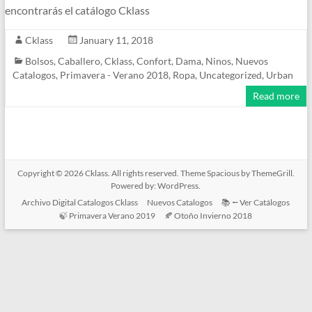
encontrarás el catálogo Cklass
Cklass
January 11, 2018
Bolsos
,
Caballero
,
Cklass
,
Confort
,
Dama
,
Ninos
,
Nuevos
Catalogos
,
Primavera - Verano 2018
,
Ropa
,
Uncategorized
,
Urban
Read more
Copyright © 2026
Cklass
. All rights reserved. Theme
Spacious
by ThemeGrill.
Powered by:
WordPress
.
Archivo Digital Catalogos Cklass
Nuevos Catalogos
📚 ⭠ Ver Catálogos
🍃 Primavera Verano 2019
🍂 Otoño Invierno 2018