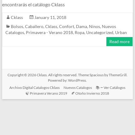
encontrarás el catálogo Cklass
Cklass
January 11, 2018
Bolsos
,
Caballero
,
Cklass
,
Confort
,
Dama
,
Ninos
,
Nuevos
Catalogos
,
Primavera - Verano 2018
,
Ropa
,
Uncategorized
,
Urban
Read more
Copyright © 2026
Cklass
. All rights reserved. Theme
Spacious
by ThemeGrill.
Powered by:
WordPress
.
Archivo Digital Catalogos Cklass
Nuevos Catalogos
📚 ⭠ Ver Catálogos
🍃 Primavera Verano 2019
🍂 Otoño Invierno 2018