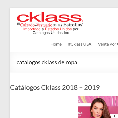
Skip
to
Cklass
content
El
Calzado
y
Home
#Cklass USA
Venta Por 
Vestuario
de
las
catalogos cklass de ropa
Estrellas
Catálogos Cklass 2018 – 2019