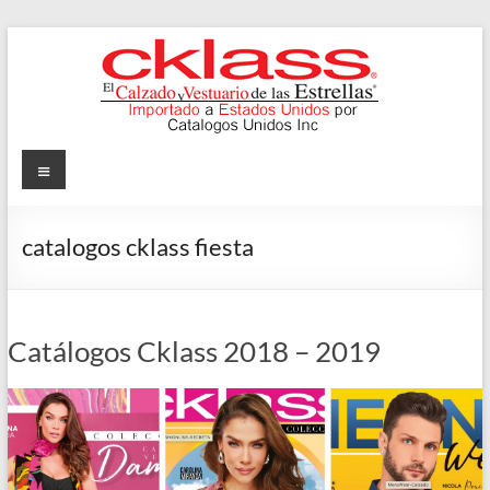
Skip
to
content
Cklass
Menu
El
Calzado
catalogos cklass fiesta
y
Vestuario
de
las
Catálogos Cklass 2018 – 2019
Estrellas