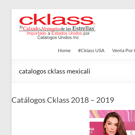
Skip
to
Cklass
content
El
Calzado
y
Home
#Cklass USA
Venta Por 
Vestuario
de
las
catalogos cklass mexicali
Estrellas
Catálogos Cklass 2018 – 2019