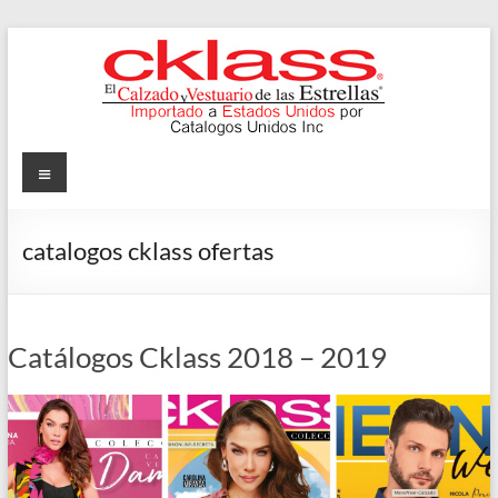
Skip
to
content
Cklass
Menu
El
Calzado
catalogos cklass ofertas
y
Vestuario
de
las
Catálogos Cklass 2018 – 2019
Estrellas